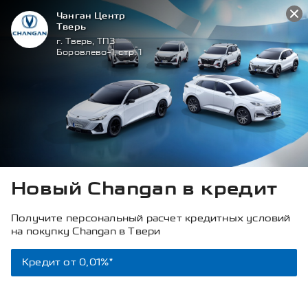
_tmr.push({ type: 'reachGoal', id: 3501125, goal: 'otpravka_form'});
Чанган Центр
Тверь
г. Тверь, ТПЗ
Боровлево-1, стр. 1
Специальные
предложения
Главная
Специальные предложения
Выгодный
обмен
Новый Changan в кредит
Получите персональный расчет кредитных условий
на покупку Changan в Твери
Кредит от 0,01%*
СПЕЦИАЛЬНЫЕ ПРЕДЛОЖЕНИЯ НА CHANGAN В НАЛИЧИИ В ЧАНГАН ЦЕНТР ТВЕРЬ